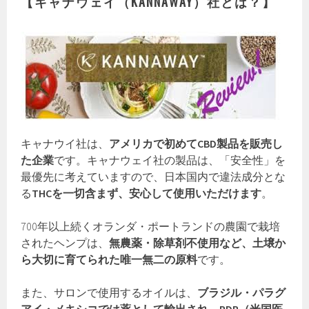
【キャナウェイ（KANNAWAY）社とは？】
キャナウイ社は、
アメリカで初めてCBD製品を販売し
た企業
です。キャナウェイ社の製品は、「安全性」を
最優先に考えていますので、日本国内で違法成分とな
る
THCを一切含まず、安心して使用いただけます
。
700年以上続くオランダ・ポートランドの農園で栽培
されたヘンプは、
無農薬・除草剤不使用など、土壌か
ら大切に育てられた唯一無二の原料
です。
また、サロンで使用するオイルは、
ブラジル・パラグ
アイ・メキシコでは薬として輸出され、PDR（米国医