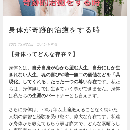
身体が奇跡的治癒をする時
2021年3月24日
コメントする
【身体ってどんな存在？】
身体とは、
自分自身が心から望む人生、自分にしか生
きれない人生、魂の喜びや唯一無二の価値などを「具
現化」してくれる、たった一つの尊い存在
です。私た
ちは、身体無しでは生きていく事ができません。身体
は私たちの
生涯のパートナー
とも言えます。
さらに身体は、700万年以上途絶えることなく続いた
人類の叡智と経験を受け継ぐ、偉大な存在です。私達
が身体から教えてもらう事は膨大で、どんな素晴らし