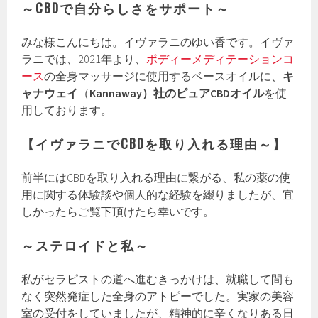
～CBDで自分らしさをサポート～
みな様こんにちは。イヴァラニのゆい香です。イヴァ
ラニでは、2021年より、
ボディーメディテーションコ
ース
の全身マッサージに使用するベースオイルに、
キ
ャナウェイ
（
Kannaway）社のピュアCBDオイル
を使
用しております。
【イヴァラニでCBDを取り入れる理由～】
前半にはCBDを取り入れる理由に繋がる、私の薬の使
用に関する体験談や個人的な経験を綴りましたが、宜
しかったらご覧下頂けたら幸いです。
～ステロイドと私～
私がセラピストの道へ進むきっかけは、就職して間も
なく突然発症した全身のアトピーでした。実家の美容
室の受付をしていましたが、精神的に辛くなりある日