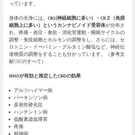
っています。
身体の全身には、
CB1(神経細胞に多い）・CB２（免疫
細胞上に多い）というカンナビノイド受容体
が分布さ
れ、疼痛・炎症・食欲・消化管運動・睡眠サイクルの
調整・免疫細胞とホルモンの調整をし、さらには、セ
ロトニン・ドーパミン・グルタミン酸塩など、神経伝
達物質の調整をすることも分かっています。（参考文
献CBDのすべて）
WHOが有効と推定したCBDの効果
アルツハイマー病
パーキンソン病
多発性硬化症
ハンチントン病
低酸素虚血障害
疼痛
精神病