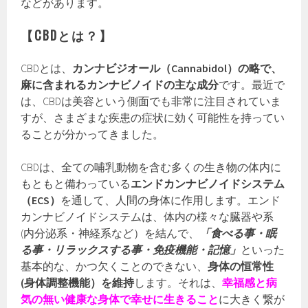
などがあります。
【CBDとは？】
CBDとは、
カンナビジオール（Cannabidol）の略で、
麻に含まれるカンナビノイドの主な成分
です。最近で
は、CBDは美容という側面でも非常に注目されていま
すが、さまざまな疾患の症状に効く可能性を持ってい
ることが分かってきました。
CBDは、全ての哺乳動物を含む多くの生き物の体内に
もともと備わっている
エンドカンナビノイドシステム
（ECS）
を通して、人間の身体に作用します。エンド
カンナビノイドシステムは、体内の様々な臓器や系
(内分泌系・神経系など）を結んで、
「食べる事・眠
る事・リラックスする事・免疫機能・記憶」
といった
基本的な、かつ欠くことのできない、
身体の恒常性
(身体調整機能）を維持
します。それは、
幸
福感と病
気の無い健康な身体で幸せに生きる
こと
に大きく繋が