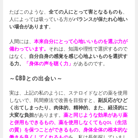
たばこのような、
全ての人にとって害となるものも
、
人によっては吸っている方が
バランスが保たれ心地い
い場合があります
。
人間には、
本来自分にとって心地いいものを選ぶ力が
備わっています。
それは、知識や理性で選択するので
はなく、
自分自身の感覚を感じ心地よいものを選択す
る力、
「身体の声を聴く力」
があるのです。
～CBDとの出会い～
実は、上記の私のように、ステロイドなどの薬を使用
しないで、民間療法で改善を目指すと、
副反応がひど
く出てしまったり、肉体的、精神的、また、経済的に
大変な負担
があります。
薬と同じような効果があり薬
と併用もできるもの、薬を使用しなくてもQOL（生活
の質）を保つことができるもの、身体全体の根本的な
働きを良くしてくれるもの
を、私は長年探していまし