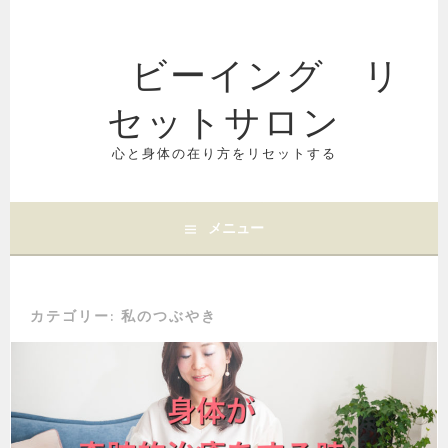
コ
ン
ビーイング リ
テ
ン
セットサロン
ツ
へ
ス
心と身体の在り方をリセットする
キ
ッ
プ
メニュー
カテゴリー:
私のつぶやき