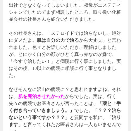
出社できなくなってしまいました。叔母がエステティ
シャンでしたのでまず相談したところ、取り扱い化粧
品会社の社長さんを紹介いただきました。
その社長さんは、「ステロイドでは治らないし、絶対
にダメだよ。
肌は自分の力で治る
から大丈夫」と言わ
れました。色々とお話しいただき、理解はしました
が、とにかく自分の顔がひどく真っ赤なのが嫌で、
「今すぐ治したい！」と病院に行く事にしました。実
はその後、10以上の病院に相談に行く事となりまし
た。
なぜそんなに沢山の病院に？と思われますよね。それ
は、
肌を完治させたかった
からでした。実は、行く
先々の病院でお医者さんが言ったことは、
「薬と上手
く付き合っていきましょう。」
でした。
「？？？治ら
ないという事ですか？？？」
と質問する私に、
「治り
ます」
と言ってくれたお医者さんは一人もいませんで