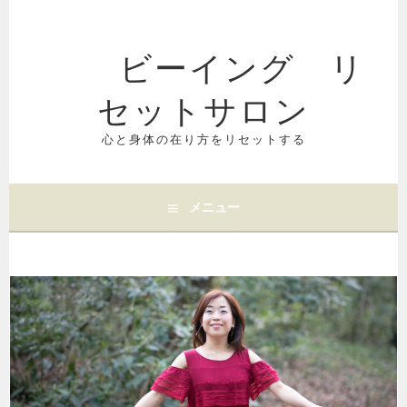
コ
ン
ビーイング リ
テ
ン
セットサロン
ツ
へ
ス
心と身体の在り方をリセットする
キ
ッ
プ
メニュー