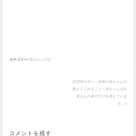
カテゴリー:
私のつぶやき
投
妊活中の方へ～未来の赤ちゃんが
稿
教えてくれること～赤ちゃんはお
ナ
母さんの幸せだけを考えていま
ビ
す
ゲ
ー
シ
ョ
コメントを残す